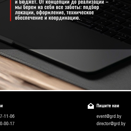
зи
Пишите нам
7-11-06
event@grd.by
0-00-17
director@grd.by